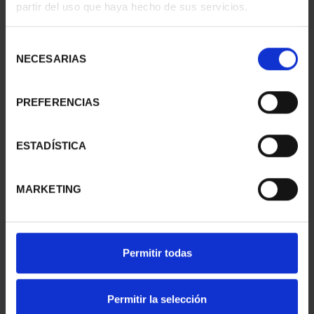
partir del uso que haya hecho de sus servicios.
CIUDADES PATRIMONIO
CIUDADES PATRIMONIO
II - SALAMANCA
III - TARRAGONA
Selección
73,00 €
73,00 €
NECESARIAS
de
consentimiento
PREFERENCIAS
ESTADÍSTICA
MARKETING
Permitir todas
CIUDADES PATRIMONIO
CIUDADES PATRIMONIO
III - SEGOVIA
III - UBEDA
Permitir la selección
73,00 €
73,00 €