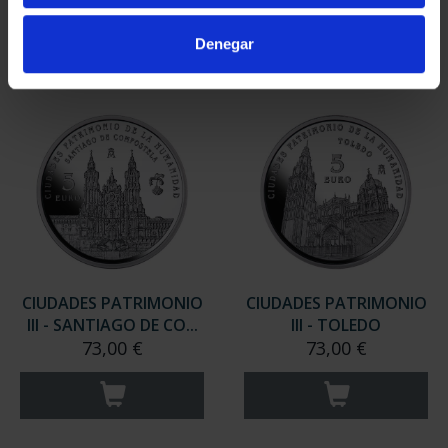
Denegar
CIUDADES PATRIMONIO
CIUDADES PATRIMONIO
III - SANTIAGO DE CO...
III - TOLEDO
73,00 €
73,00 €