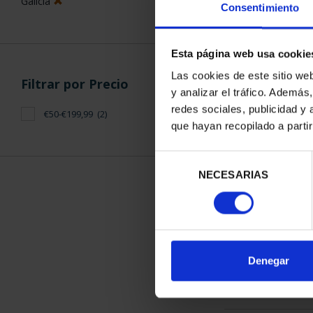
Galicia
Consentimiento
Esta página web usa cookie
Las cookies de este sitio we
Filtrar por Precio
y analizar el tráfico. Ademá
CAPITALES E
redes sociales, publicidad y
€50-€199,99
(2)
COR
que hayan recopilado a parti
73,
Selección
NECESARIAS
de
consentimiento
ORDENAR POR:
Denegar