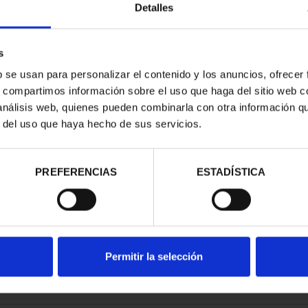
Detalles
s
b se usan para personalizar el contenido y los anuncios, ofrecer
s, compartimos información sobre el uso que haga del sitio web 
SPAÑOLAS - A
CAPITALES ESPAÑOLAS -
 análisis web, quienes pueden combinarla con otra información q
UÑA
LUGO
r del uso que haya hecho de sus servicios.
00 €
73,00 €
PREFERENCIAS
ESTADÍSTICA
Permitir la selección