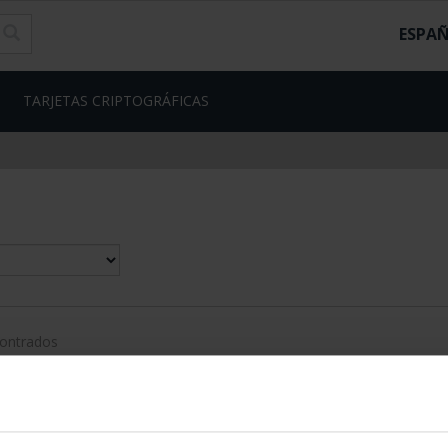
ESPA
TARJETAS CRIPTOGRÁFICAS
contrados