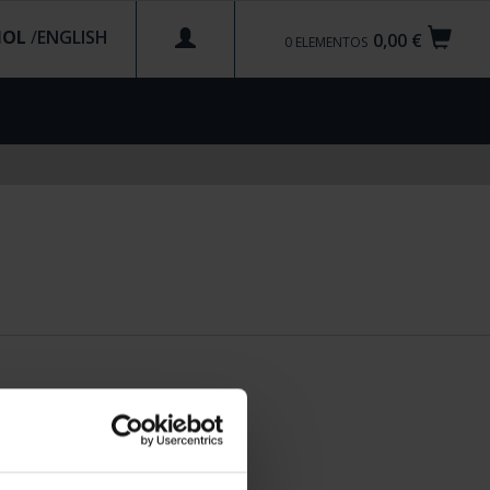
ÑOL
/
0,00 €
0
ELEMENTOS