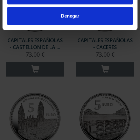
Denegar
CAPITALES ESPAÑOLAS
CAPITALES ESPAÑOLAS
- CASTELLON DE LA ...
- CACERES
73,00 €
73,00 €