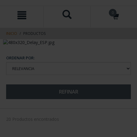
saltar
Saltar
0
al
al
contenido
men
de
navegacin
INICIO
PRODUCTOS
ORDENAR POR:
REFINAR
20 Productos encontrados