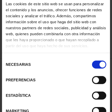
Las cookies de este sitio web se usan para personalizar
el contenido y los anuncios, ofrecer funciones de redes
sociales y analizar el tráfico. Además, compartimos
ORDENAR POR:
información sobre el uso que haga del sitio web con
nuestros partners de redes sociales, publicidad y análisis
web, quienes pueden combinarla con otra información
que les haya proporcionado o que hayan recopilado a
REFINAR
partir del uso que haya hecho de sus servicios.
Selección
NECESARIAS
de
1 Productos encontrados
consentimiento
PREFERENCIAS
ESTADÍSTICA
MARKETING