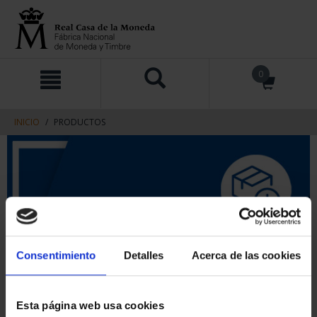
saltar
Saltar
0
al
al
contenido
men
de
navegacin
INICIO
PRODUCTOS
Consentimiento
Detalles
Acerca de las cookies
Esta página web usa cookies