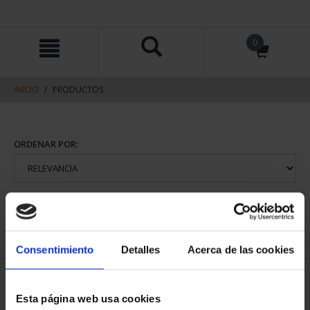
saltar
Saltar
0
al
al
contenido
men
de
navegacin
INICIO
PRODUCTOS
Consentimiento
Detalles
Acerca de las cookies
Esta página web usa cookies