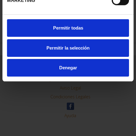
MARKETING
REFINAR
Permitir todas
Permitir la selección
Información General
Denegar
Contacto
Preguntas Frequentes (FAQs)
Aviso Legal
Condiciones Legales
Ayuda