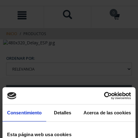
saltar
Saltar
0
al
al
contenido
men
de
navegacin
INICIO
PRODUCTOS
ORDENAR POR:
REFINAR
Consentimiento
Detalles
Acerca de las cookies
2 Productos encontrados
Esta página web usa cookies