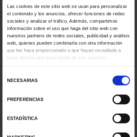
Las cookies de este sitio web se usan para personalizar
el contenido y los anuncios, ofrecer funciones de redes
sociales y analizar el tráfico. Además, compartimos
información sobre el uso que haga del sitio web con
nuestros partners de redes sociales, publicidad y análisis
web, quienes pueden combinarla con otra información
que les haya proporcionado o que hayan recopilado a
partir del uso que haya hecho de sus servicios.
CIUDADES PATRIMONIO
SUSCRIPCIÓN CIUDADES
- ÁVILA
PATRIMONIO DE LA
Selección
73,00 €
HU...
NECESARIAS
de
1.095,00 €
consentimiento
Sólo para usuarios
registrados
PREFERENCIAS
ESTADÍSTICA
ORDENAR POR: