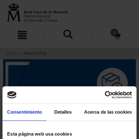
saltar
Saltar
0
al
al
contenido
men
de
navegacin
INICIO
PRODUCTOS
Consentimiento
Detalles
Acerca de las cookies
Esta página web usa cookies