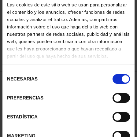
Las cookies de este sitio web se usan para personalizar
el contenido y los anuncios, ofrecer funciones de redes
sociales y analizar el tráfico. Además, compartimos
ORDENAR POR:
información sobre el uso que haga del sitio web con
nuestros partners de redes sociales, publicidad y análisis
web, quienes pueden combinarla con otra información
que les haya proporcionado o que hayan recopilado a
REFINAR
partir del uso que haya hecho de sus servicios.
Selección
NECESARIAS
de
1 Productos encontrados
consentimiento
PREFERENCIAS
ESTADÍSTICA
MARKETING