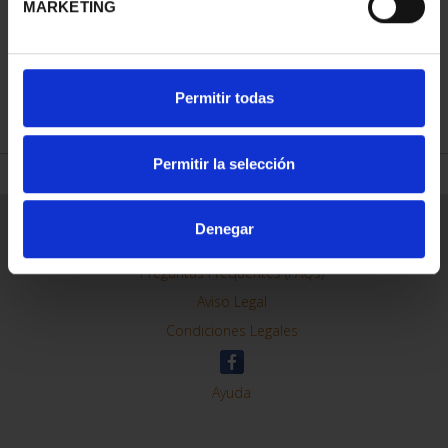
MARKETING
REFINAR
Permitir todas
Permitir la selección
Información General
Denegar
Contacto
Preguntas Frequentes (FAQs)
Aviso Legal
Condiciones Legales
Ayuda