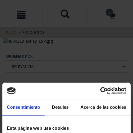
saltar
Saltar
0
al
al
contenido
men
de
navegacin
INICIO
PRODUCTOS
ORDENAR POR:
REFINAR
Consentimiento
Detalles
Acerca de las cookies
1 Productos encontrados
Esta página web usa cookies