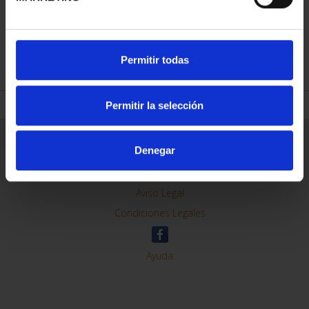
REFINAR
Permitir todas
Permitir la selección
Información General
Denegar
Contacto
Preguntas Frequentes (FAQs)
Aviso Legal
Condiciones Legales
Ayuda