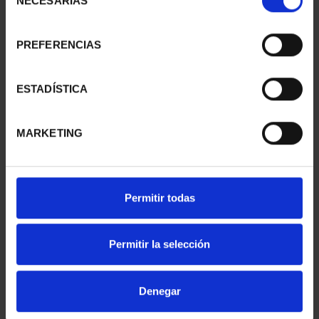
NECESARIAS
de
consentimiento
PREFERENCIAS
SUSCRIPCIÓN
SUSCRIPCIÓN
CAPITALES DE
CAPITALES DE
PROVINCIA 1
PROVINCIA 2
ESTADÍSTICA
949,00 €
949,00 €
Sólo para usuarios
Sólo para usuarios
MARKETING
registrados
registrados
Permitir todas
Permitir la selección
Denegar