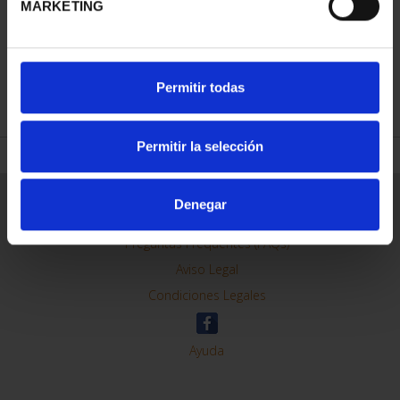
MARKETING
REFINAR
Permitir todas
Permitir la selección
Información General
Denegar
Contacto
Preguntas Frequentes (FAQs)
Aviso Legal
Condiciones Legales
Ayuda