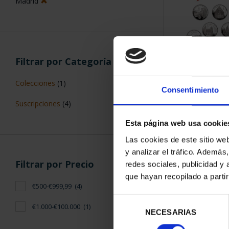
Madrid
Filtrar por Categoría
SUSCRIPCIÓN 
Colecciones
(1)
PROVI
Consentimiento
949,
Suscripciones
(4)
Sólo para usuar
Esta página web usa cookie
Las cookies de este sitio we
y analizar el tráfico. Ademá
Filtrar por Precio
redes sociales, publicidad y
que hayan recopilado a parti
€500-€999,99
(4)
Selección
€1.000-€100.000
(1)
NECESARIAS
de
consentimiento