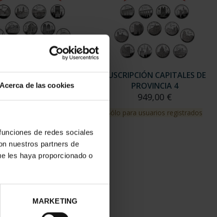
RIPCIÓN CAPITALES DE
SUSCRIPCIÓN CAPITALES DE
PROVINCIA 3
PROVINCIA 4
Acerca de las cookies
949,00 €
949,00 €
para usuarios registrados
Sólo para usuarios registrados
 funciones de redes sociales
con nuestros partners de
ue les haya proporcionado o
MARKETING