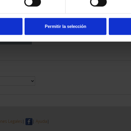
DE PROVINCIA
 COMPLET...
6,00 €
Permitir la selección
nes Legales
|
|
Ayuda
|