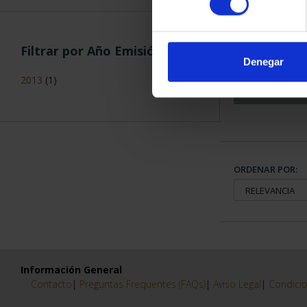
CAPITALES 
COLECCION
Filtrar por Año Emisión
3.79
Denegar
2013
(1)
ORDENAR POR:
Información General
Contacto
|
Preguntas Frequentes (FAQs)
|
Aviso Legal
|
Condicio