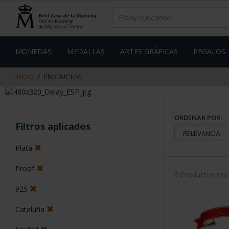
saltar
Saltar
al
al
contenido
men
de
navegacin
MONEDAS
MEDALLAS
ARTES GRÁFICAS
REGALOS
INICIO
PRODUCTOS
ORDENAR POR:
Filtros aplicados
Plata
Proof
5 Productos en
925
Cataluña