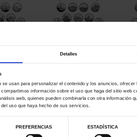
CAPITALES DE
SUSCRIPCIÓN CAPITALES DE
SUSC
NCIA 1
PROVINCIA 2
Detalles
00 €
949,00 €
ios registrados
Sólo para usuarios registrados
Sólo 
s
b se usan para personalizar el contenido y los anuncios, ofrecer
s, compartimos información sobre el uso que haga del sitio web 
 análisis web, quienes pueden combinarla con otra información q
r del uso que haya hecho de sus servicios.
PREFERENCIAS
ESTADÍSTICA