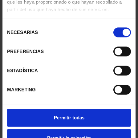
que les haya proporcionado o que hayan recopilado a
- LLEIDA
- TARRAGONA
partir del uso que haya hecho de sus servicios.
73,00 €
73,00 €
Selección
NECESARIAS
de
consentimiento
PREFERENCIAS
ESTADÍSTICA
MARKETING
CIUDADES PATRIMONIO
SUSCRIPCIÓN
III - TARRAGONA
CAPITALES DE
Permitir todas
73,00 €
PROVINCIA 1
949,00 €
Permitir la selección