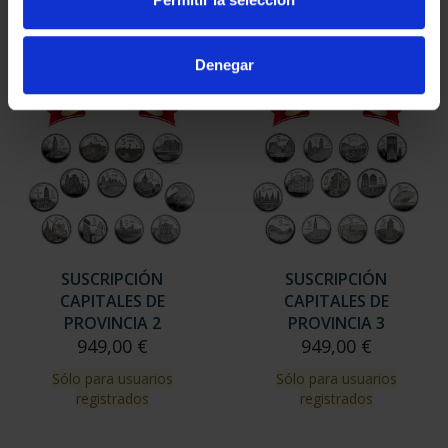
Sólo para usuarios
registrados
Denegar
SUSCRIPCIÓN
SUSCRIPCIÓN
CAPITALES DE
CAPITALES DE
PROVINCIA 2
PROVINCIA 3
949,00 €
949,00 €
Sólo para usuarios
Sólo para usuarios
registrados
registrados