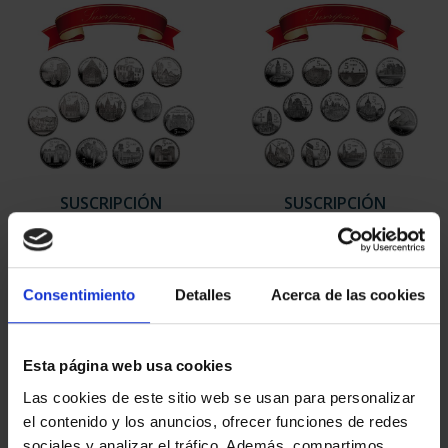
SUSCRIPCIÓN
SUSCRIPCIÓN
CAPITALES DE
CAPITALES DE
PROVINCIA 1
PROVINCIA 2
949,00 €
949,00 €
Consentimiento
Detalles
Acerca de las cookies
Sólo para usuarios
Sólo para usuarios
registrados
registrados
Esta página web usa cookies
Las cookies de este sitio web se usan para personalizar
el contenido y los anuncios, ofrecer funciones de redes
sociales y analizar el tráfico. Además, compartimos