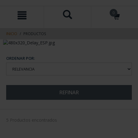
saltar
Saltar
0
al
al
contenido
men
de
navegacin
INICIO
PRODUCTOS
ORDENAR POR:
REFINAR
5 Productos encontrados