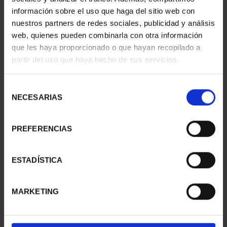
información sobre el uso que haga del sitio web con
nuestros partners de redes sociales, publicidad y análisis
web, quienes pueden combinarla con otra información
que les haya proporcionado o que hayan recopilado a
partir del uso que haya hecho de sus servicios.
SUSCRIPCIÓN
SUSCRIPCIÓN
CAPITALES DE
CAPITALES DE
PROVINCIA 3
PROVINCIA 4
Selección
949,00 €
949,00 €
NECESARIAS
de
consentimiento
Sólo para usuarios
Sólo para usuarios
registrados
registrados
PREFERENCIAS
ESTADÍSTICA
MARKETING