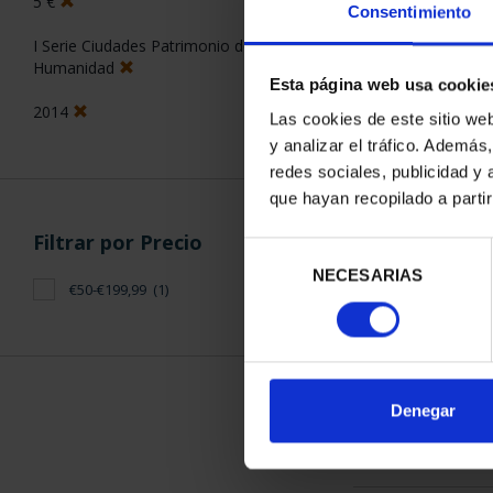
5 €
Consentimiento
I Serie Ciudades Patrimonio de la
Humanidad
Esta página web usa cookie
2014
Las cookies de este sitio we
y analizar el tráfico. Ademá
CIUDADES P
redes sociales, publicidad y
ÁV
que hayan recopilado a parti
73,
Filtrar por Precio
Selección
NECESARIAS
de
€50-€199,99
(1)
consentimiento
ORDENAR POR:
Denegar