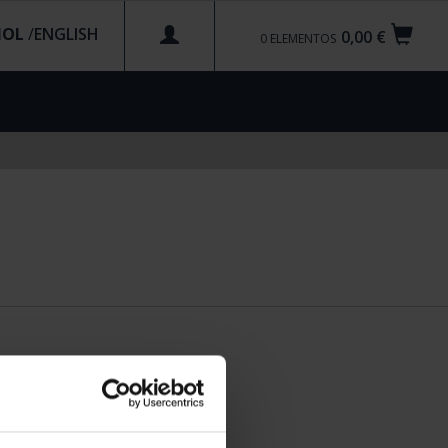
ÑOL
/
0,00 €
0
ELEMENTOS