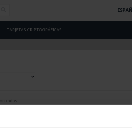
ESPA
TARJETAS CRIPTOGRÁFICAS
contrados