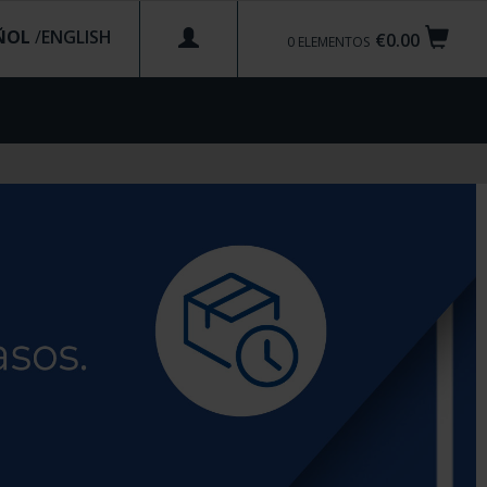
ÑOL
/
€0.00
0
ELEMENTOS