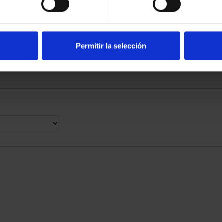
ATRIMONIO -
SUSCRIPCIÓN CIUDADES
ILA
PATRIMONIO DE LA HU...
00 €
1.095,00 €
Permitir la selección
Sólo para usuarios registrados