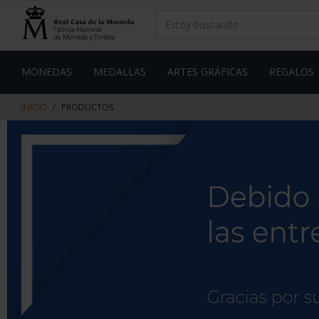
saltar
Saltar
al
al
contenido
men
de
navegacin
MONEDAS
MEDALLAS
ARTES GRÁFICAS
REGALOS
INICIO
PRODUCTOS