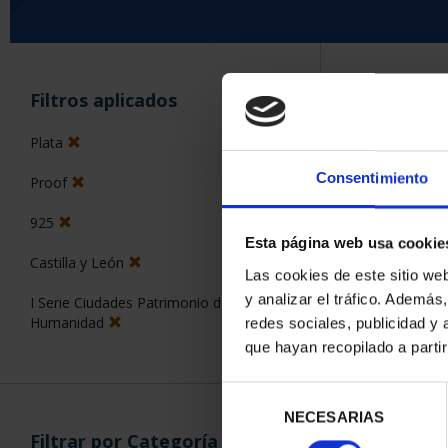
ORDENAR POR:
Filtros aplicados
Plata
Consentimiento
Proof
2 Productos en
925
Esta página web usa cookie
Castilla y León
Las cookies de este sitio we
y analizar el tráfico. Ademá
I Serie Ciudades Patrimonio de la
Humanidad
redes sociales, publicidad y
que hayan recopilado a parti
Selección
NECESARIAS
de
Filtrar por Categoría
consentimiento