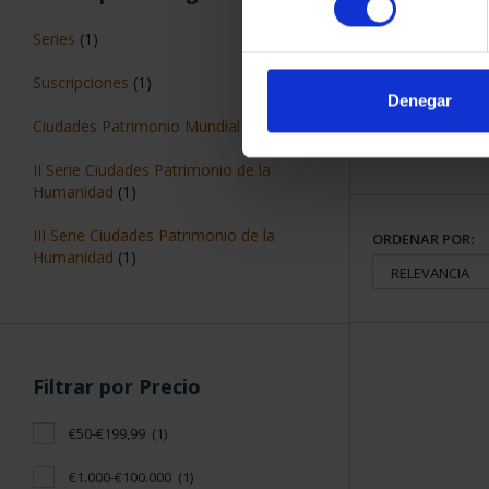
CIUDADES P
ÁV
Series
(1)
73,
Suscripciones
(1)
Denegar
Ciudades Patrimonio Mundial
(1)
II Serie Ciudades Patrimonio de la
Humanidad
(1)
III Serie Ciudades Patrimonio de la
ORDENAR POR:
Humanidad
(1)
Filtrar por Precio
€50-€199,99
(1)
€1.000-€100.000
(1)