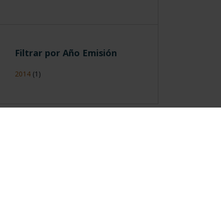
Filtrar por Año Emisión
2014
(1)
Información General
Contacto
|
Preguntas Frequentes (FAQs)
|
Aviso Legal
|
Condicio