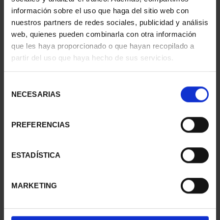
información sobre el uso que haga del sitio web con
nuestros partners de redes sociales, publicidad y análisis
web, quienes pueden combinarla con otra información
que les haya proporcionado o que hayan recopilado a
partir del uso que haya hecho de sus servicios.
SUSCRIPCIÓN
SUSCRIPCIÓN
CAPITALES DE
CAPITALES DE
PROVINCIA 3
PROVINCIA 4
Selección
949,00 €
949,00 €
NECESARIAS
de
consentimiento
Sólo para usuarios
Sólo para usuarios
registrados
registrados
PREFERENCIAS
ESTADÍSTICA
MARKETING