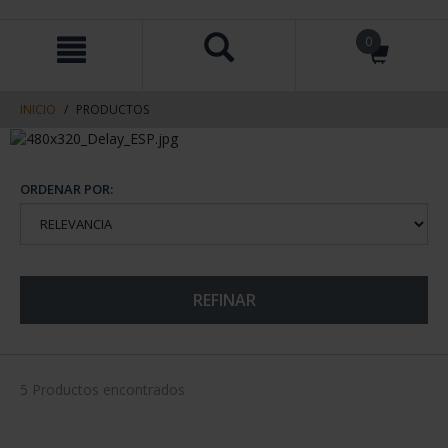
saltar
Saltar
0
al
al
contenido
men
de
navegacin
INICIO
PRODUCTOS
ORDENAR POR:
REFINAR
5 Productos encontrados