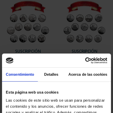
SUSCRIPCIÓN
SUSCRIPCIÓN
CAPITALES DE
CAPITALES DE
PROVINCIA 1
PROVINCIA 2
949,00 €
949,00 €
Consentimiento
Detalles
Acerca de las cookies
Sólo para usuarios
Sólo para usuarios
registrados
registrados
Esta página web usa cookies
Las cookies de este sitio web se usan para personalizar
el contenido y los anuncios, ofrecer funciones de redes
sociales y analizar el tráfico. Además, compartimos