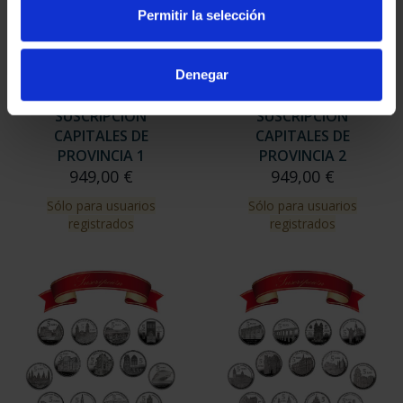
Permitir la selección
Denegar
SUSCRIPCIÓN
SUSCRIPCIÓN
CAPITALES DE
CAPITALES DE
PROVINCIA 1
PROVINCIA 2
949,00 €
949,00 €
Sólo para usuarios
Sólo para usuarios
registrados
registrados