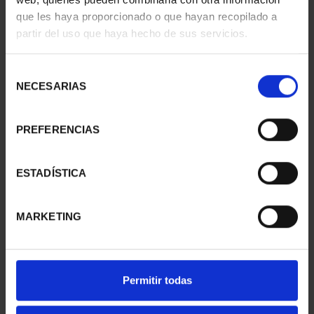
que les haya proporcionado o que hayan recopilado a
partir del uso que haya hecho de sus servicios.
Selección
NECESARIAS
de
consentimiento
PREFERENCIAS
CIUDADES PATRIMONIO
CIUDADES PATRIMONIO
II - SALAMANCA
III - SEGOVIA
ESTADÍSTICA
73,00 €
73,00 €
MARKETING
Permitir todas