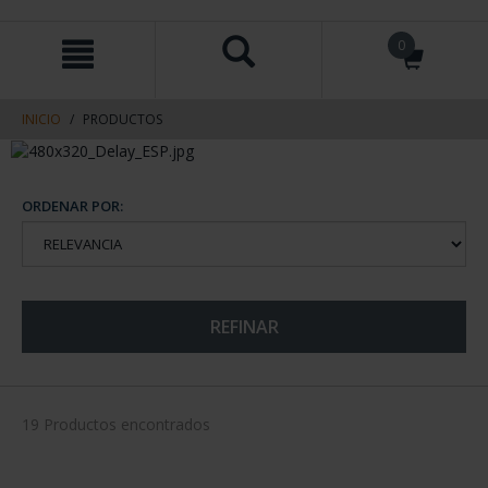
saltar
Saltar
0
al
al
contenido
men
de
navegacin
INICIO
PRODUCTOS
ORDENAR POR:
REFINAR
19 Productos encontrados