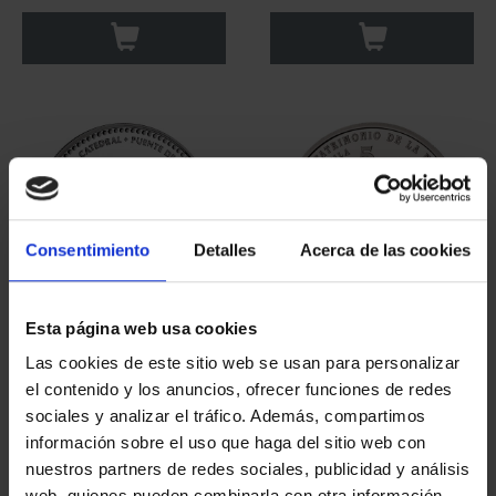
Consentimiento
Detalles
Acerca de las cookies
Esta página web usa cookies
CAPITALES ESPAÑOLAS
CIUDADES PATRIMONIO
- ZAMORA
- ÁVILA
Las cookies de este sitio web se usan para personalizar
73,00 €
73,00 €
el contenido y los anuncios, ofrecer funciones de redes
sociales y analizar el tráfico. Además, compartimos
información sobre el uso que haga del sitio web con
nuestros partners de redes sociales, publicidad y análisis
web, quienes pueden combinarla con otra información