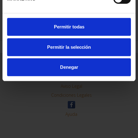
REFINAR
Permitir todas
Permitir la selección
Información General
Denegar
Contacto
Preguntas Frequentes (FAQs)
Aviso Legal
Condiciones Legales
Ayuda