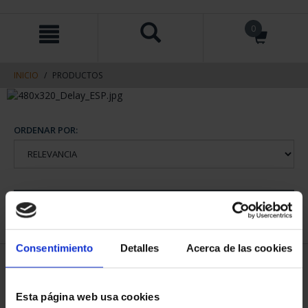
saltar
Saltar
0
al
al
contenido
men
de
navegacin
INICIO
PRODUCTOS
ORDENAR POR:
REFINAR
Consentimiento
Detalles
Acerca de las cookies
2 Productos encontrados
Esta página web usa cookies