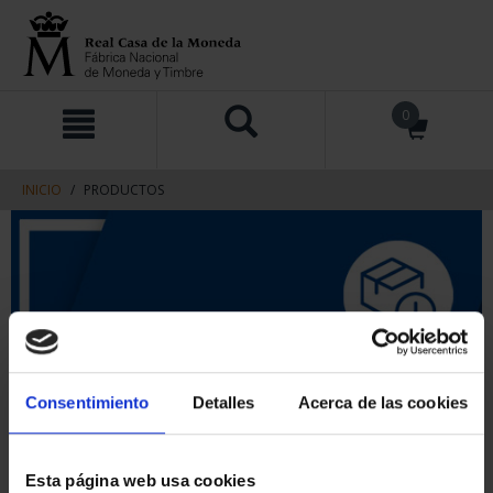
saltar
Saltar
0
al
al
contenido
men
de
navegacin
INICIO
PRODUCTOS
Consentimiento
Detalles
Acerca de las cookies
Esta página web usa cookies