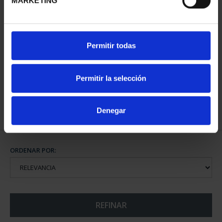
MARKETING
CIUDADES PATRIMONIO
SUSCRIPCIÓN CIUDADES
Permitir todas
II - SALAMANCA
PATRIMONIO DE LA
73,00 €
HU...
1.095,00 €
Permitir la selección
Sólo para usuarios
registrados
Denegar
ORDENAR POR:
REFINAR