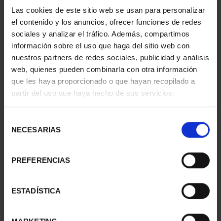
Las cookies de este sitio web se usan para personalizar
el contenido y los anuncios, ofrecer funciones de redes
ORDENAR POR:
sociales y analizar el tráfico. Además, compartimos
información sobre el uso que haga del sitio web con
nuestros partners de redes sociales, publicidad y análisis
web, quienes pueden combinarla con otra información
que les haya proporcionado o que hayan recopilado a
REFINAR
partir del uso que haya hecho de sus servicios.
Selección
NECESARIAS
de
2 Productos encontrados
consentimiento
PREFERENCIAS
ESTADÍSTICA