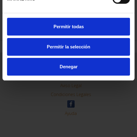
REFINAR
Permitir todas
Permitir la selección
Información General
Denegar
Contacto
Preguntas Frequentes (FAQs)
Aviso Legal
Condiciones Legales
Ayuda