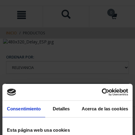
saltar
Saltar
0
al
al
contenido
men
de
navegacin
INICIO
PRODUCTOS
ORDENAR POR:
REFINAR
Consentimiento
Detalles
Acerca de las cookies
2 Productos encontrados
Esta página web usa cookies