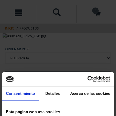
saltar
Saltar
0
al
al
contenido
men
de
navegacin
INICIO
PRODUCTOS
ORDENAR POR:
REFINAR
Consentimiento
Detalles
Acerca de las cookies
1 Productos encontrados
Esta página web usa cookies