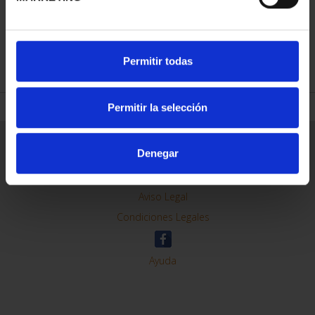
REFINAR
Permitir todas
Permitir la selección
Información General
Denegar
Contacto
Preguntas Frequentes (FAQs)
Aviso Legal
Condiciones Legales
Ayuda