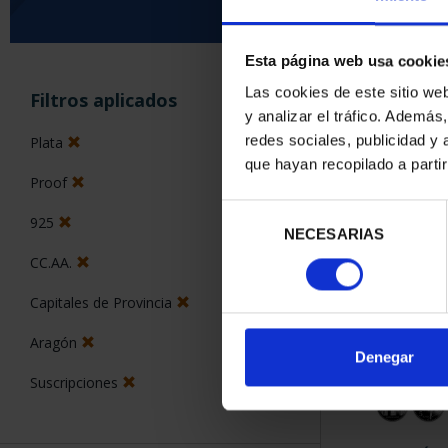
Esta página web usa cookie
ORDENAR POR:
Las cookies de este sitio we
Filtros aplicados
y analizar el tráfico. Ademá
redes sociales, publicidad y
Plata
que hayan recopilado a parti
Proof
4 Productos en
Selección
925
NECESARIAS
de
consentimiento
CC.AA.
Capitales de Provincia
Aragón
Denegar
Suscripciones