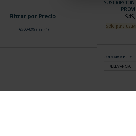
SUSCRIPCIÓN 
PROVI
Filtrar por Precio
949,
Sólo para usuar
€500-€999,99
(4)
ORDENAR POR:
Información General
Contacto
|
Preguntas Frequentes (FAQs)
|
Aviso Legal
|
Condicio