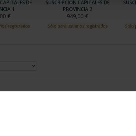
CAPITALES DE
SUSCRIPCIÓN CAPITALES DE
SUSC
NCIA 1
PROVINCIA 2
00 €
949,00 €
ios registrados
Sólo para usuarios registrados
Sólo 
nes Legales
|
|
Ayuda
|