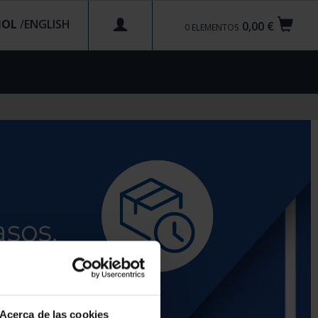
ÑOL
/
0,00 €
0
ELEMENTOS
Acerca de las cookies