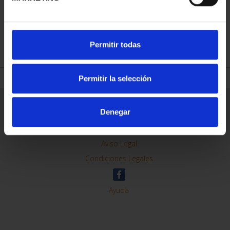
REFINAR
Permitir todas
Permitir la selección
Información General
Denegar
Contacto
Preguntas Frequentes (FAQs)
Aviso Legal
Condiciones Legales
Ayuda