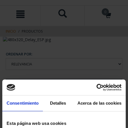
saltar
Saltar
0
al
al
contenido
men
de
navegacin
INICIO
PRODUCTOS
ORDENAR POR:
REFINAR
Consentimiento
Detalles
Acerca de las cookies
1 Productos encontrados
Esta página web usa cookies