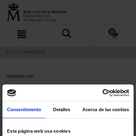
saltar
Saltar
0
al
al
contenido
men
de
navegacin
INICIO
PRODUCTOS
Consentimiento
Detalles
Acerca de las cookies
Esta página web usa cookies