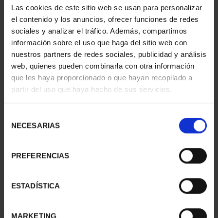
Las cookies de este sitio web se usan para personalizar
el contenido y los anuncios, ofrecer funciones de redes
sociales y analizar el tráfico. Además, compartimos
ORDENAR POR:
información sobre el uso que haga del sitio web con
nuestros partners de redes sociales, publicidad y análisis
web, quienes pueden combinarla con otra información
que les haya proporcionado o que hayan recopilado a
REFINAR
partir del uso que haya hecho de sus servicios.
Selección
NECESARIAS
de
1 Productos encontrados
consentimiento
PREFERENCIAS
ESTADÍSTICA
MARKETING