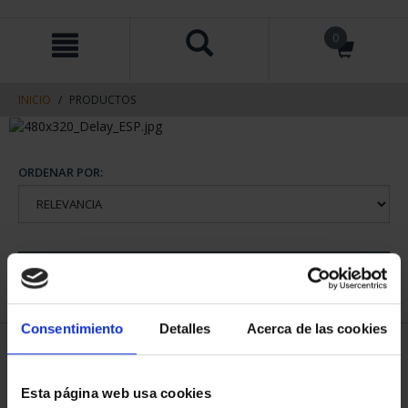
saltar
Saltar
0
al
al
contenido
men
de
navegacin
INICIO
PRODUCTOS
ORDENAR POR:
REFINAR
Consentimiento
Detalles
Acerca de las cookies
2 Productos encontrados
Esta página web usa cookies