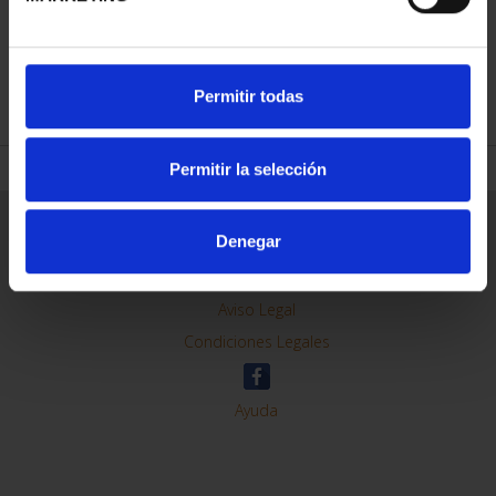
REFINAR
Permitir todas
Permitir la selección
Información General
Denegar
Contacto
Preguntas Frequentes (FAQs)
Aviso Legal
Condiciones Legales
Ayuda