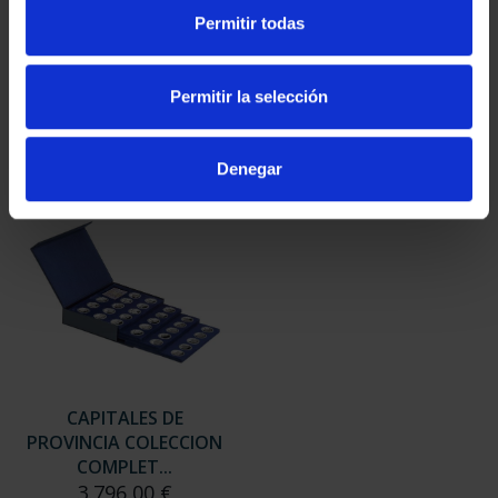
SUSCRIPCIÓN
SUSCRIPCIÓN
Permitir todas
CAPITALES DE
CAPITALES DE
PROVINCIA 3
PROVINCIA 4
949,00 €
949,00 €
Permitir la selección
Sólo para usuarios
Sólo para usuarios
registrados
registrados
Denegar
CAPITALES DE
PROVINCIA COLECCION
COMPLET...
3.796,00 €