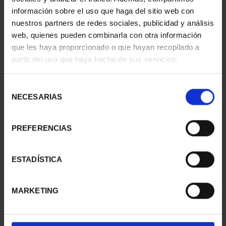
información sobre el uso que haga del sitio web con
nuestros partners de redes sociales, publicidad y análisis
web, quienes pueden combinarla con otra información
SUSCRIPCIÓN
SUSCRIPCIÓN
que les haya proporcionado o que hayan recopilado a
CAPITALES DE
CAPITALES DE
partir del uso que haya hecho de sus servicios.
PROVINCIA 1
PROVINCIA 2
949,00 €
949,00 €
Selección
Sólo para usuarios
Sólo para usuarios
NECESARIAS
de
registrados
registrados
consentimiento
PREFERENCIAS
ESTADÍSTICA
MARKETING