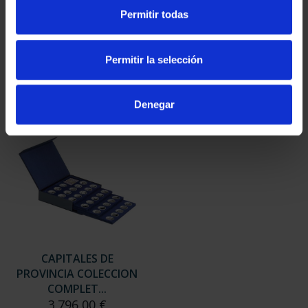
SUSCRIPCIÓN
SUSCRIPCIÓN
Permitir todas
CAPITALES DE
CAPITALES DE
PROVINCIA 3
PROVINCIA 4
949,00 €
949,00 €
Permitir la selección
Sólo para usuarios
Sólo para usuarios
registrados
registrados
Denegar
CAPITALES DE
PROVINCIA COLECCION
COMPLET...
3.796,00 €