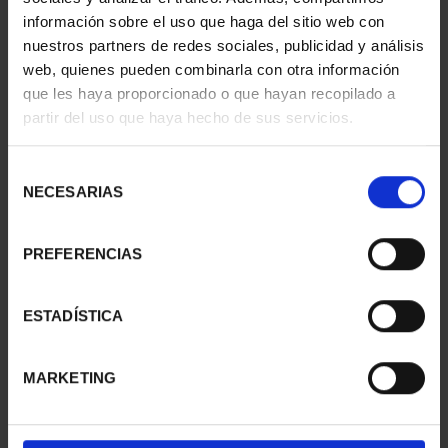
información sobre el uso que haga del sitio web con
nuestros partners de redes sociales, publicidad y análisis
web, quienes pueden combinarla con otra información
SUSCRIPCIÓN
SUSCRIPCIÓN
que les haya proporcionado o que hayan recopilado a
CAPITALES DE
CAPITALES DE
partir del uso que haya hecho de sus servicios.
PROVINCIA 1
PROVINCIA 2
949,00 €
949,00 €
Selección
Sólo para usuarios
Sólo para usuarios
NECESARIAS
de
registrados
registrados
consentimiento
PREFERENCIAS
ESTADÍSTICA
MARKETING