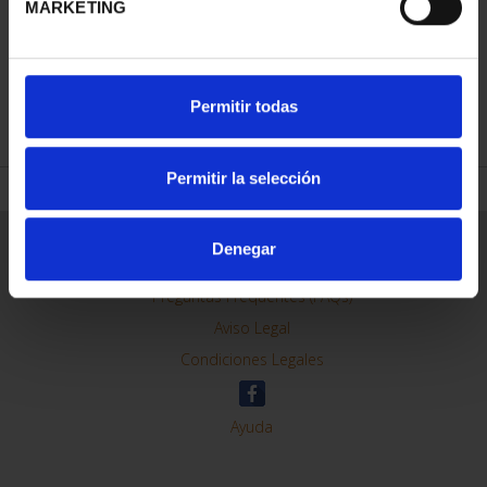
MARKETING
REFINAR
Permitir todas
Permitir la selección
Información General
Denegar
Contacto
Preguntas Frequentes (FAQs)
Aviso Legal
Condiciones Legales
Ayuda