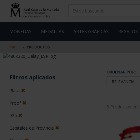
saltar
Saltar
al
al
contenido
men
de
navegacin
MONEDAS
MEDALLAS
ARTES GRÁFICAS
REGALOS
INICIO
PRODUCTOS
ORDENAR POR:
Filtros aplicados
Plata
Proof
5 Productos en
925
Capitales de Provincia