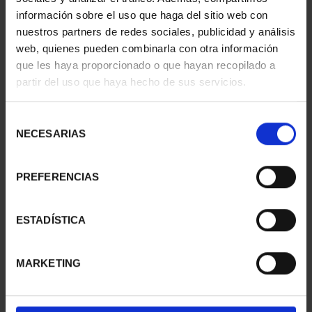
información sobre el uso que haga del sitio web con
nuestros partners de redes sociales, publicidad y análisis
web, quienes pueden combinarla con otra información
SUSCRIPCIÓN
SUSCRIPCIÓN
que les haya proporcionado o que hayan recopilado a
CAPITALES DE
CAPITALES DE
partir del uso que haya hecho de sus servicios.
PROVINCIA 1
PROVINCIA 2
949,00 €
949,00 €
Selección
Sólo para usuarios
Sólo para usuarios
NECESARIAS
de
registrados
registrados
consentimiento
PREFERENCIAS
ESTADÍSTICA
MARKETING