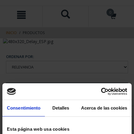
saltar
Saltar
0
al
al
contenido
men
de
navegacin
INICIO
PRODUCTOS
ORDENAR POR:
REFINAR
Consentimiento
Detalles
Acerca de las cookies
1 Productos encontrados
Esta página web usa cookies