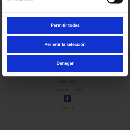
REFINAR
Permitir todas
Permitir la selección
Información General
Denegar
Contacto
Preguntas Frequentes (FAQs)
Aviso Legal
Condiciones Legales
Ayuda