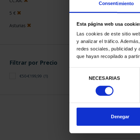
CC.AA.
Consentimiento
5 €
Esta página web usa cookie
Asturias
Las cookies de este sitio we
y analizar el tráfico. Ademá
CAPITALES 
redes sociales, publicidad y
OVI
que hayan recopilado a parti
Filtrar por Precio
73,
Selección
€50-€199,99
(1)
NECESARIAS
de
consentimiento
ORDENAR POR:
Denegar