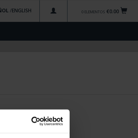
ÑOL
/
€0.00
0
ELEMENTOS