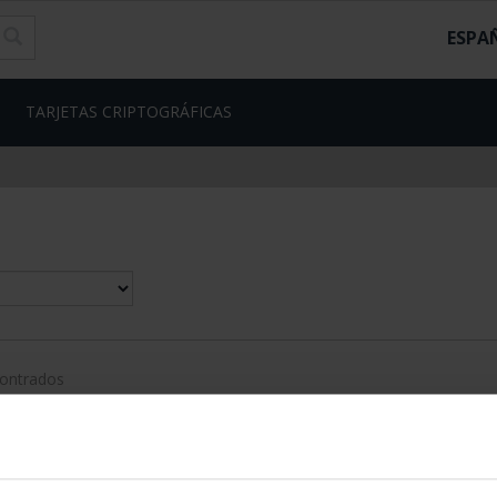
ESPA
TARJETAS CRIPTOGRÁFICAS
contrados