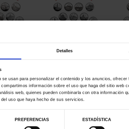
CAPITALES DE
SUSCRIPCIÓN CAPITALES DE
SUSC
NCIA 1
PROVINCIA 2
Detalles
00 €
949,00 €
ios registrados
Sólo para usuarios registrados
Sólo 
s
b se usan para personalizar el contenido y los anuncios, ofrecer
s, compartimos información sobre el uso que haga del sitio web 
 análisis web, quienes pueden combinarla con otra información q
r del uso que haya hecho de sus servicios.
PREFERENCIAS
ESTADÍSTICA