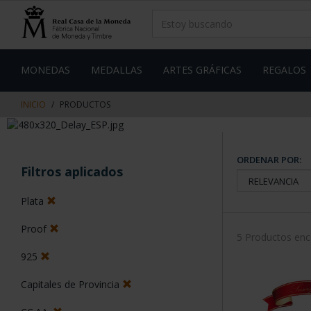
saltar
Saltar
al
al
contenido
men
de
navegacin
MONEDAS
MEDALLAS
ARTES GRÁFICAS
REGALOS
INICIO
PRODUCTOS
ORDENAR POR:
Filtros aplicados
Plata
Proof
5 Productos en
925
Capitales de Provincia