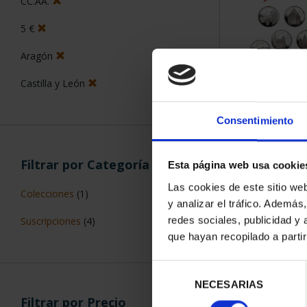
CC.AA.
5 €
Aragón
Castilla y León
SUSCRIPCIÓN 
PROVI
Consentimiento
949,
Sólo para usuar
Filtrar por Categoría
Esta página web usa cookie
Las cookies de este sitio we
Colecciones
(1)
y analizar el tráfico. Ademá
redes sociales, publicidad y
Suscripciones
(4)
que hayan recopilado a parti
Selección
NECESARIAS
de
Filtrar por Precio
consentimiento