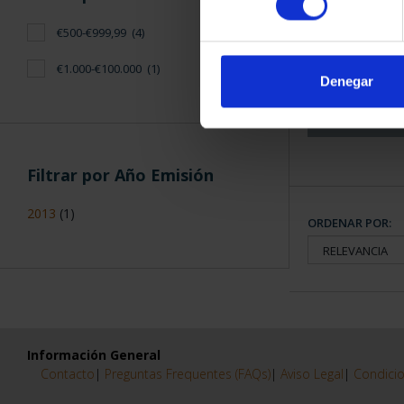
CAPITALES 
€500-€999,99
(4)
COLECCION
€1.000-€100.000
(1)
3.79
Denegar
Filtrar por Año Emisión
2013
(1)
ORDENAR POR:
Información General
Contacto
|
Preguntas Frequentes (FAQs)
|
Aviso Legal
|
Condicio