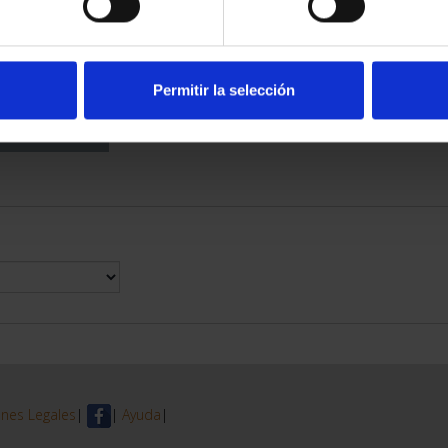
DE PROVINCIA
 COMPLET...
6,00 €
Permitir la selección
nes Legales
|
|
Ayuda
|