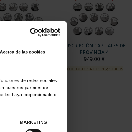
RIPCIÓN CAPITALES DE
SUSCRIPCIÓN CAPITALES DE
PROVINCIA 3
PROVINCIA 4
Acerca de las cookies
949,00 €
949,00 €
para usuarios registrados
Sólo para usuarios registrados
 funciones de redes sociales
con nuestros partners de
ue les haya proporcionado o
MARKETING