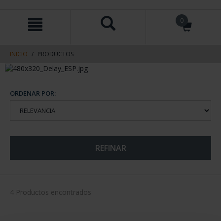
saltar
Saltar
0
al
al
contenido
men
de
navegacin
INICIO
PRODUCTOS
ORDENAR POR:
REFINAR
4 Productos encontrados