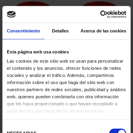
Consentimiento
Detalles
Acerca de las cookies
Esta página web usa cookies
SUSCRIPCIÓN
SUSCRIPCIÓN
Las cookies de este sitio web se usan para personalizar
CAPITALES DE
CAPITALES DE
el contenido y los anuncios, ofrecer funciones de redes
PROVINCIA 1
PROVINCIA 2
sociales y analizar el tráfico. Además, compartimos
949,00 €
949,00 €
información sobre el uso que haga del sitio web con
nuestros partners de redes sociales, publicidad y análisis
Sólo para usuarios
Sólo para usuarios
registrados
registrados
web, quienes pueden combinarla con otra información
que les haya proporcionado o que hayan recopilado a
partir del uso que haya hecho de sus servicios.
Selección