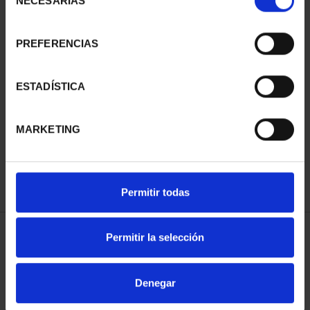
NECESARIAS
de
consentimiento
PREFERENCIAS
SUSCRIPCIÓN
SUSCRIPCIÓN
ESTADÍSTICA
CAPITALES DE
CAPITALES DE
PROVINCIA 3
PROVINCIA 4
MARKETING
949,00 €
949,00 €
Sólo para usuarios
Sólo para usuarios
registrados
registrados
Permitir todas
Permitir la selección
ORDENAR POR:
Denegar