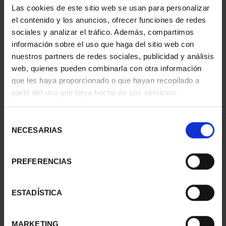
Las cookies de este sitio web se usan para personalizar
el contenido y los anuncios, ofrecer funciones de redes
sociales y analizar el tráfico. Además, compartimos
ORDENAR POR:
información sobre el uso que haga del sitio web con
nuestros partners de redes sociales, publicidad y análisis
web, quienes pueden combinarla con otra información
que les haya proporcionado o que hayan recopilado a
REFINAR
partir del uso que haya hecho de sus servicios.
Selección
NECESARIAS
de
1 Productos encontrados
consentimiento
PREFERENCIAS
ESTADÍSTICA
MARKETING