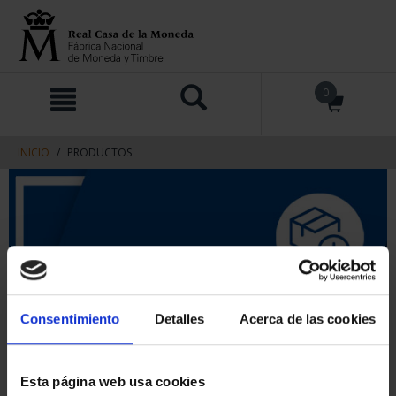
saltar
Saltar
0
al
al
contenido
men
de
navegacin
INICIO
PRODUCTOS
Consentimiento
Detalles
Acerca de las cookies
Esta página web usa cookies