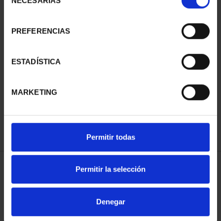
NECESARIAS
de
consentimiento
PREFERENCIAS
SUSCRIPCIÓN
SUSCRIPCIÓN
ESTADÍSTICA
CAPITALES DE
CAPITALES DE
PROVINCIA 3
PROVINCIA 4
MARKETING
949,00 €
949,00 €
Sólo para usuarios
Sólo para usuarios
registrados
registrados
Permitir todas
Permitir la selección
ORDENAR POR:
Denegar