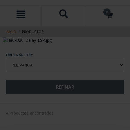
saltar
Saltar
0
al
al
contenido
men
de
navegacin
INICIO
PRODUCTOS
ORDENAR POR:
REFINAR
4 Productos encontrados