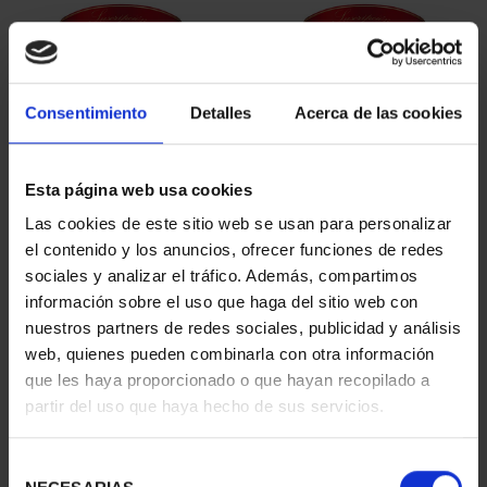
Consentimiento
Detalles
Acerca de las cookies
Esta página web usa cookies
SUSCRIPCIÓN
SUSCRIPCIÓN
Las cookies de este sitio web se usan para personalizar
CAPITALES DE
CAPITALES DE
el contenido y los anuncios, ofrecer funciones de redes
PROVINCIA 1
PROVINCIA 2
sociales y analizar el tráfico. Además, compartimos
949,00 €
949,00 €
información sobre el uso que haga del sitio web con
nuestros partners de redes sociales, publicidad y análisis
Sólo para usuarios
Sólo para usuarios
registrados
registrados
web, quienes pueden combinarla con otra información
que les haya proporcionado o que hayan recopilado a
partir del uso que haya hecho de sus servicios.
Selección