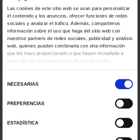
Las cookies de este sitio web se usan para personalizar
el contenido y los anuncios, ofrecer funciones de redes
ORDENAR POR:
sociales y analizar el tráfico. Además, compartimos
información sobre el uso que haga del sitio web con
nuestros partners de redes sociales, publicidad y análisis
web, quienes pueden combinarla con otra información
que les haya proporcionado o que hayan recopilado a
REFINAR
partir del uso que haya hecho de sus servicios.
Selección
1 Productos encontrados
NECESARIAS
de
consentimiento
PREFERENCIAS
ESTADÍSTICA