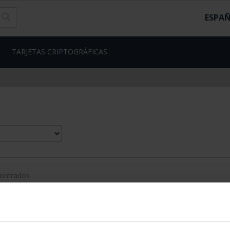
ESPA
TARJETAS CRIPTOGRÁFICAS
contrados