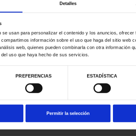
Detalles
s
b se usan para personalizar el contenido y los anuncios, ofrecer
s, compartimos información sobre el uso que haga del sitio web 
E PROVINCIA
 análisis web, quienes pueden combinarla con otra información q
COMPLET...
r del uso que haya hecho de sus servicios.
,00 €
PREFERENCIAS
ESTADÍSTICA
Permitir la selección