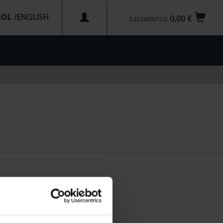
ÑOL
/
0,00 €
0
ELEMENTOS