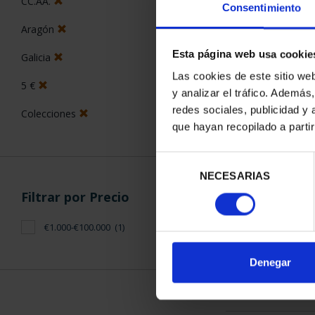
CC.AA.
Consentimiento
Aragón
Esta página web usa cookie
Galicia
Las cookies de este sitio we
5 €
y analizar el tráfico. Ademá
CAPITALES D
redes sociales, publicidad y
Colecciones
COLECCION 
que hayan recopilado a parti
3.796
Selección
NECESARIAS
de
consentimiento
Filtrar por Precio
€1.000-€100.000
(1)
ORDENAR POR:
Denegar