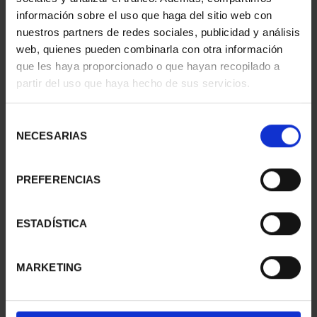
información sobre el uso que haga del sitio web con
nuestros partners de redes sociales, publicidad y análisis
web, quienes pueden combinarla con otra información
SUSCRIPCIÓN
SUSCRIPCIÓN
que les haya proporcionado o que hayan recopilado a
CAPITALES DE
CAPITALES DE
partir del uso que haya hecho de sus servicios.
PROVINCIA 1
PROVINCIA 2
949,00 €
949,00 €
Selección
Sólo para usuarios
Sólo para usuarios
NECESARIAS
de
registrados
registrados
consentimiento
PREFERENCIAS
ESTADÍSTICA
MARKETING