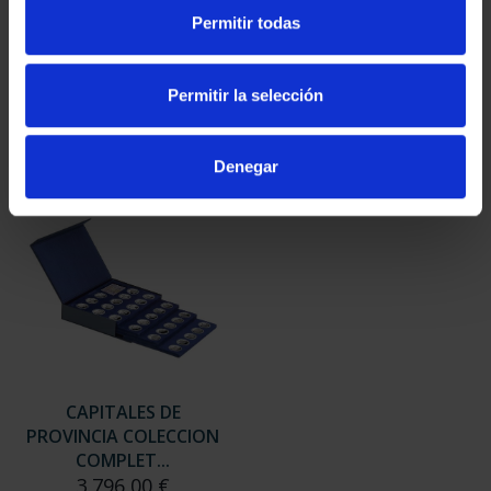
SUSCRIPCIÓN
SUSCRIPCIÓN
Permitir todas
CAPITALES DE
CAPITALES DE
PROVINCIA 3
PROVINCIA 4
949,00 €
949,00 €
Permitir la selección
Sólo para usuarios
Sólo para usuarios
registrados
registrados
Denegar
CAPITALES DE
PROVINCIA COLECCION
COMPLET...
3.796,00 €