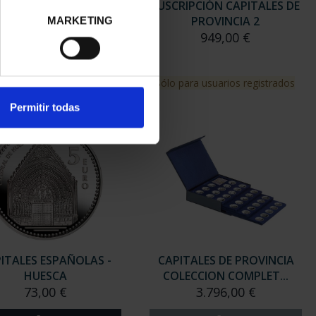
RIPCIÓN CAPITALES DE
SUSCRIPCIÓN CAPITALES DE
PROVINCIA 1
PROVINCIA 2
MARKETING
949,00 €
949,00 €
para usuarios registrados
Sólo para usuarios registrados
Permitir todas
ITALES ESPAÑOLAS -
CAPITALES DE PROVINCIA
HUESCA
COLECCION COMPLET...
73,00 €
3.796,00 €