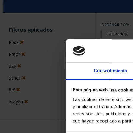
ORDENAR POR:
Filtros aplicados
Plata
Proof
8 Productos en
925
Consentimiento
Series
5 €
Esta página web usa cookie
Las cookies de este sitio we
Aragón
y analizar el tráfico. Ademá
redes sociales, publicidad y
que hayan recopilado a parti