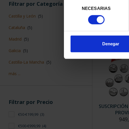
Selección
CAPITALES 
Filtrar por Categoría
TER
NECESARIAS
de
73,
consentimiento
Castilla y León
(5)
Cataluña
(5)
Madrid
(5)
Denegar
Galicia
(5)
Castilla-La Mancha
(5)
más ...
Filtrar por Precio
SUSCRIPCIÓN
PROVI
€50-€199,99
(3)
949
€500-€999,99
(4)