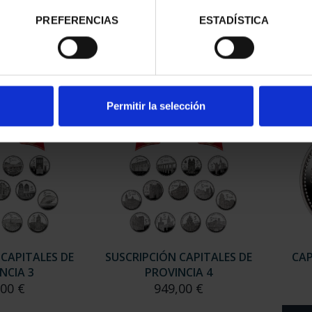
ESPAÑOLAS -
CAPITALES ESPAÑOLAS -
SUSC
UEL
ZARAGOZA
PREFERENCIAS
ESTADÍSTICA
00 €
73,00 €
Sólo 
Permitir la selección
 CAPITALES DE
SUSCRIPCIÓN CAPITALES DE
CAP
NCIA 3
PROVINCIA 4
,00 €
949,00 €