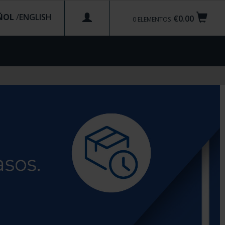
ÑOL
/
€0.00
0
ELEMENTOS