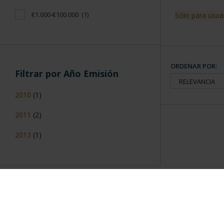
€1.000-€100.000
(1)
Sólo para usua
ORDENAR POR:
Filtrar por Año Emisión
2010
(1)
2011
(2)
2013
(1)
Información General
Contacto
|
Preguntas Frequentes (FAQs)
|
Aviso Legal
|
Condicio