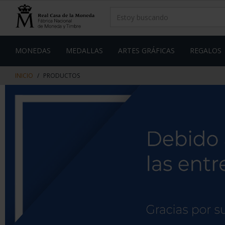
saltar
Saltar
al
al
contenido
men
de
navegacin
MONEDAS
MEDALLAS
ARTES GRÁFICAS
REGALOS
INICIO
PRODUCTOS