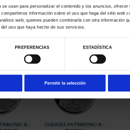
b se usan para personalizar el contenido y los anuncios, ofrecer
s, compartimos información sobre el uso que haga del sitio web 
TRIMONIO II -
CIUDADES PATRIMONIO III -
CIUD
 análisis web, quienes pueden combinarla con otra información q
MANCA
TARRAGONA
r del uso que haya hecho de sus servicios.
00 €
73,00 €
PREFERENCIAS
ESTADÍSTICA
Permitir la selección
RIMONIO III -
CIUDADES PATRIMONIO III -