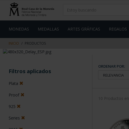
saltar
Saltar
al
al
contenido
men
de
navegacin
MONEDAS
MEDALLAS
ARTES GRÁFICAS
REGALOS
INICIO
PRODUCTOS
ORDENAR POR:
Filtros aplicados
Plata
Proof
10 Productos e
925
Series