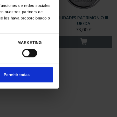
 funciones de redes sociales
con nuestros partners de
ADES PATRIMONIO III -
CIUDADES PATRIMONIO III -
ue les haya proporcionado o
SEGOVIA
UBEDA
73,00 €
73,00 €
MARKETING
Permitir todas