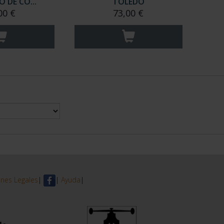
 DE CO...
TOLEDO
00 €
73,00 €
nes Legales
|
|
Ayuda
|