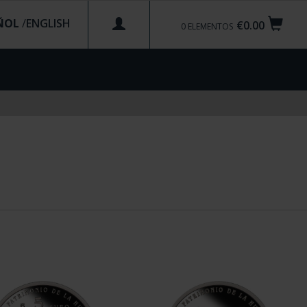
ÑOL
/
€0.00
0
ELEMENTOS