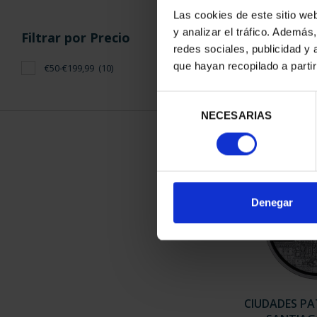
Las cookies de este sitio we
y analizar el tráfico. Ademá
Filtrar por Precio
CIUDADES PA
redes sociales, publicidad y
SALA
que hayan recopilado a parti
€50-€199,99
(10)
73,
Selección
NECESARIAS
de
consentimiento
Denegar
CIUDADES PAT