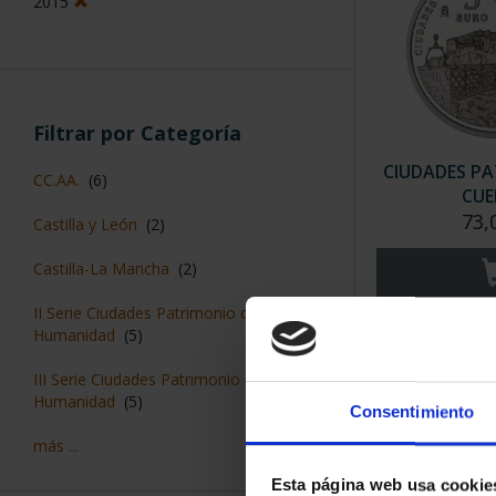
2015
Filtrar por Categoría
CIUDADES PAT
CC.AA.
(6)
CUE
73,
Castilla y León
(2)
Castilla-La Mancha
(2)
II Serie Ciudades Patrimonio de la
Humanidad
(5)
III Serie Ciudades Patrimonio de la
Humanidad
(5)
Consentimiento
más ...
Esta página web usa cookie