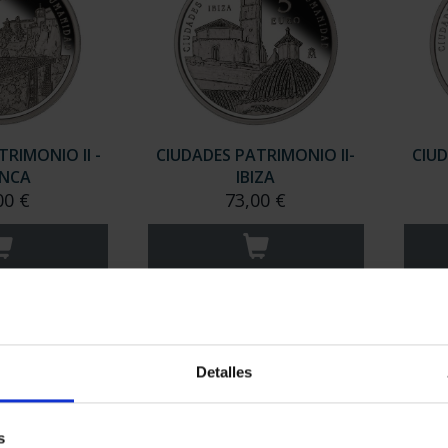
RIMONIO II -
CIUDADES PATRIMONIO II-
CIUD
NCA
IBIZA
00 €
73,00 €
Detalles
s