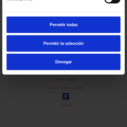
REFINAR
Permitir todas
Permitir la selección
Información General
Denegar
Contacto
Preguntas Frequentes (FAQs)
Aviso Legal
Condiciones Legales
Ayuda