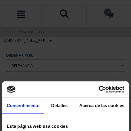
saltar
Saltar
0
al
al
contenido
men
de
navegacin
INICIO
PRODUCTOS
ORDENAR POR:
REFINAR
Consentimiento
Detalles
Acerca de las cookies
1 Productos encontrados
Esta página web usa cookies