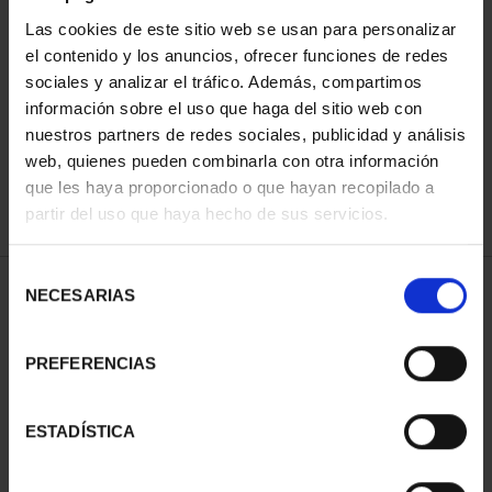
Las cookies de este sitio web se usan para personalizar
el contenido y los anuncios, ofrecer funciones de redes
ORDENAR POR:
sociales y analizar el tráfico. Además, compartimos
información sobre el uso que haga del sitio web con
nuestros partners de redes sociales, publicidad y análisis
web, quienes pueden combinarla con otra información
que les haya proporcionado o que hayan recopilado a
REFINAR
partir del uso que haya hecho de sus servicios.
Selección
1 Productos encontrados
NECESARIAS
de
consentimiento
PREFERENCIAS
ESTADÍSTICA