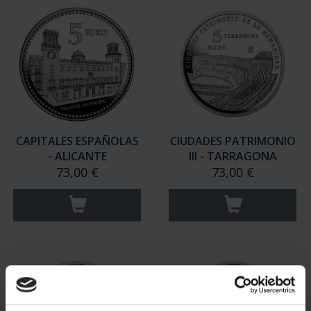
CAPITALES ESPAÑOLAS
CIUDADES PATRIMONIO
- ALICANTE
III - TARRAGONA
73,00 €
73,00 €