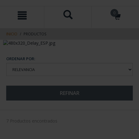
saltar
Saltar
0
al
al
contenido
men
de
navegacin
INICIO
PRODUCTOS
ORDENAR POR:
REFINAR
7 Productos encontrados