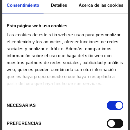
Consentimiento
Detalles
Acerca de las cookies
Esta página web usa cookies
CIUDADES PATRIMONIO
CIUDADES PATRIMONIO
Las cookies de este sitio web se usan para personalizar
III - SEGOVIA
III - UBEDA
el contenido y los anuncios, ofrecer funciones de redes
73,00 €
73,00 €
sociales y analizar el tráfico. Además, compartimos
información sobre el uso que haga del sitio web con
nuestros partners de redes sociales, publicidad y análisis
web, quienes pueden combinarla con otra información
que les haya proporcionado o que hayan recopilado a
partir del uso que haya hecho de sus servicios.
Selección
NECESARIAS
de
consentimiento
PREFERENCIAS