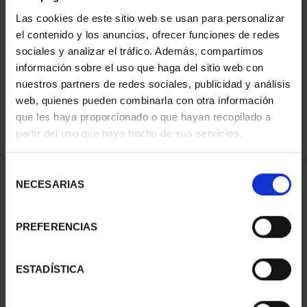
Las cookies de este sitio web se usan para personalizar
el contenido y los anuncios, ofrecer funciones de redes
ORDENAR POR:
sociales y analizar el tráfico. Además, compartimos
información sobre el uso que haga del sitio web con
nuestros partners de redes sociales, publicidad y análisis
web, quienes pueden combinarla con otra información
que les haya proporcionado o que hayan recopilado a
REFINAR
partir del uso que haya hecho de sus servicios.
Selección
1 Productos encontrados
NECESARIAS
de
consentimiento
PREFERENCIAS
ESTADÍSTICA