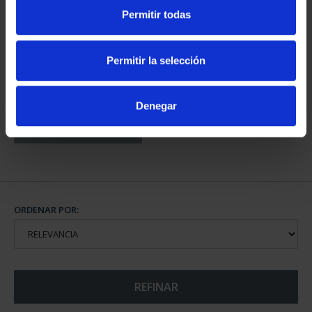
PROVINCIA 3
PROVINCIA 4
Permitir todas
949,00 €
949,00 €
Sólo para usuarios
Sólo para usuarios
registrados
registrados
Permitir la selección
Denegar
CAPITALES DE
PROVINCIA COLECCION
COMPLET...
3.796,00 €