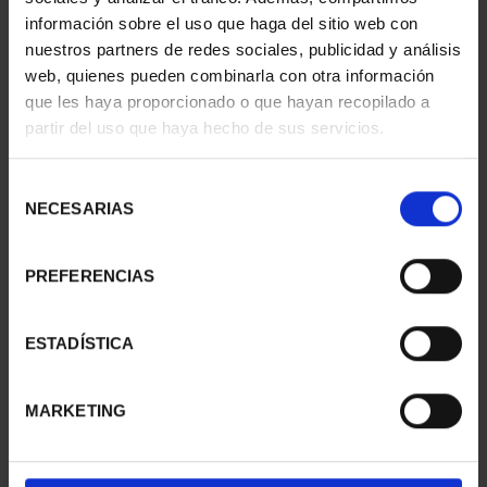
información sobre el uso que haga del sitio web con
SUSCRIPCIÓN
SUSCRIPCIÓN
nuestros partners de redes sociales, publicidad y análisis
CAPITALES DE
CAPITALES DE
web, quienes pueden combinarla con otra información
PROVINCIA 1
PROVINCIA 2
que les haya proporcionado o que hayan recopilado a
949,00 €
949,00 €
partir del uso que haya hecho de sus servicios.
Sólo para usuarios
Sólo para usuarios
registrados
registrados
Selección
NECESARIAS
de
consentimiento
PREFERENCIAS
ESTADÍSTICA
MARKETING
SUSCRIPCIÓN
SUSCRIPCIÓN
CAPITALES DE
CAPITALES DE