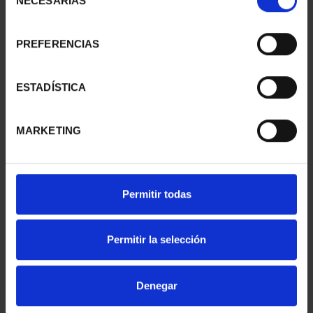
NECESARIAS
de
consentimiento
PREFERENCIAS
SUSCRIPCIÓN
SUSCRIPCIÓN
CAPITALES DE
CAPITALES DE
PROVINCIA 1
PROVINCIA 2
ESTADÍSTICA
949,00 €
949,00 €
Sólo para usuarios
Sólo para usuarios
MARKETING
registrados
registrados
Permitir todas
Permitir la selección
Denegar