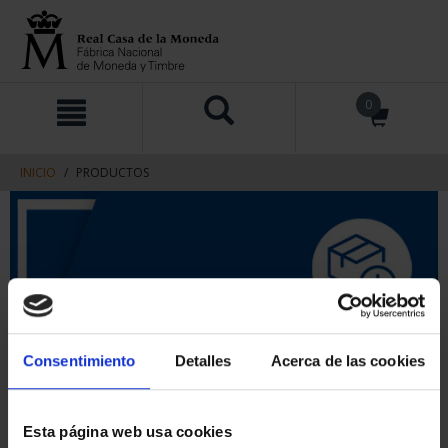
saltar
Saltar
0
al
al
contenido
men
de
navegacin
INICIO
PRODUCTOS
Consentimiento
Detalles
Acerca de las cookies
Esta página web usa cookies