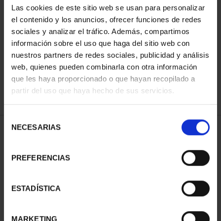
Las cookies de este sitio web se usan para personalizar
el contenido y los anuncios, ofrecer funciones de redes
sociales y analizar el tráfico. Además, compartimos
ORDENAR POR:
información sobre el uso que haga del sitio web con
nuestros partners de redes sociales, publicidad y análisis
web, quienes pueden combinarla con otra información
que les haya proporcionado o que hayan recopilado a
REFINAR
partir del uso que haya hecho de sus servicios.
Selección
NECESARIAS
de
1 Productos encontrados
consentimiento
PREFERENCIAS
ESTADÍSTICA
MARKETING