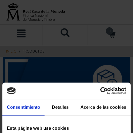
saltar
Saltar
0
al
al
contenido
men
de
navegacin
INICIO
PRODUCTOS
Consentimiento
Detalles
Acerca de las cookies
Esta página web usa cookies