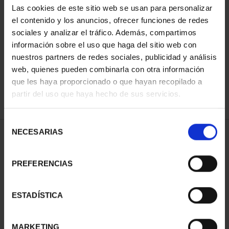
Las cookies de este sitio web se usan para personalizar
el contenido y los anuncios, ofrecer funciones de redes
sociales y analizar el tráfico. Además, compartimos
ORDENAR POR:
información sobre el uso que haga del sitio web con
nuestros partners de redes sociales, publicidad y análisis
web, quienes pueden combinarla con otra información
que les haya proporcionado o que hayan recopilado a
REFINAR
partir del uso que haya hecho de sus servicios.
Selección
NECESARIAS
de
1 Productos encontrados
consentimiento
PREFERENCIAS
ESTADÍSTICA
MARKETING